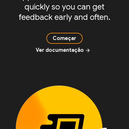
quickly so you can get
feedback early and often.
Começar
Ver documentação
arrow_forward