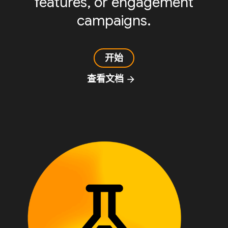
features, or engagement
campaigns.
开始
查看文档
arrow_forward