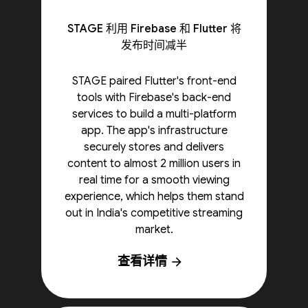
STAGE 利用 Firebase 和 Flutter 将
发布时间减半
STAGE paired Flutter's front-end
tools with Firebase's back-end
services to build a multi-platform
app. The app's infrastructure
securely stores and delivers
content to almost 2 million users in
real time for a smooth viewing
experience, which helps them stand
out in India's competitive streaming
market.
查看详情
arrow_forward