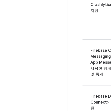
Crashlytic
지원
Firebase C
Messaging
App Messa
사용한 캠페
및 통계
Firebase D
Connect
의
원