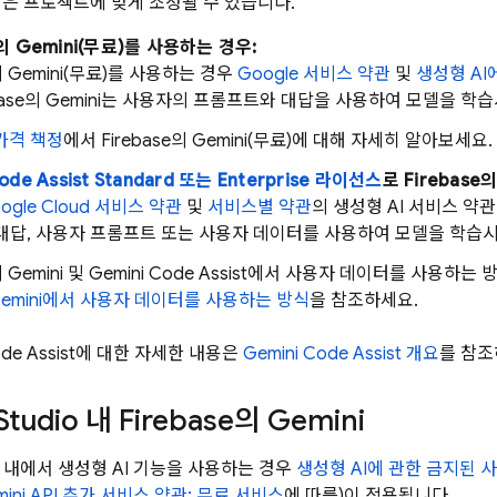
답은 프로젝트에 맞게 조정될 수 있습니다.
의 Gemini(무료)를 사용하는 경우:
 Gemini(무료)를 사용하는 경우
Google 서비스 약관
및
생성형 AI
ase
의 Gemini는 사용자의 프롬프트와 대답을 사용하여 모델을 학습
가격 책정
에서
Firebase
의 Gemini(무료)에 대해 자세히 알아보세요.
ode Assist
Standard 또는 Enterprise 라이선스
로
Firebase
의
ogle Cloud 서비스 약관
및
서비스별 약관
의 생성형 AI 서비스 
는 대답, 사용자 프롬프트 또는 사용자 데이터를 사용하여 모델을 학
 Gemini 및
Gemini Code Assist
에서 사용자 데이터를 사용하는 
emini
에서 사용자 데이터를 사용하는 방식
을 참조하세요.
de Assist
에 대한 자세한 내용은
Gemini Code Assist
개요
를 참조
Studio
내
Firebase
의 Gemini
내에서 생성형 AI 기능을 사용하는 경우
생성형 AI에 관한 금지된 
ini API
추가 서비스 약관: 무료 서비스
에 따름)이 적용됩니다.