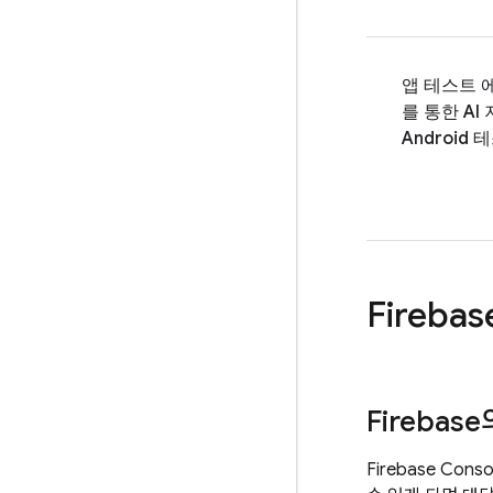
앱 테스트 
를 통한 AI
Android 
Firebas
Firebase
Firebase Cons