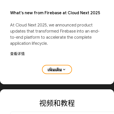
What's new from Firebase at Cloud Next 2025
At Cloud Next 2025, we announced product
updates that transformed Firebase into an end-
to-end platform to accelerate the complete
application lifecycle.
查看详情
เพิ่มเติม
expand_more
视频和教程