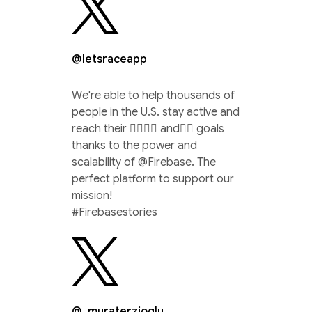
@letsraceapp
We're able to help thousands of
people in the U.S. stay active and
reach their 🏃‍♀️🚴‍♂️ and🏊‍♀️ goals
thanks to the power and
scalability of @Firebase. The
perfect platform to support our
mission!
#Firebasestories
@_muraterzioglu