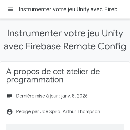
menu
Instrumenter votre jeu Unity avec Firebase Remote Config
Instrumenter votre jeu Unity
avec Firebase Remote Config
Firebase
Firebase Codelabs
Sur cette page
1. Introduction
À propos de cet atelier de
Points abordés
programmation
Prérequis
2. Configurer l'environnement de développement
subject
Dernière mise à jour : janv. 8, 2026
Télécharger le code
account_circle
Rédigé par Joe Spiro, Arthur Thompson