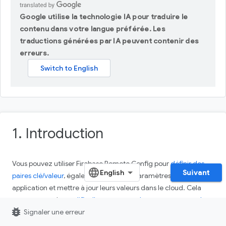
Google utilise la technologie IA pour traduire le
contenu dans votre langue préférée. Les
traductions générées par IA peuvent contenir des
erreurs.
1. Introduction
Vous pouvez utiliser Firebase Remote Config pour
définir des
Suivant
paires clé/valeur
, également appelées paramètres, dans votre
application et mettre à jour leurs valeurs dans le cloud. Cela
vous permet de
modifier l'apparence et le comportement de
bug_report
votre application
Signaler une erreur
sans distribuer de mise à jour.