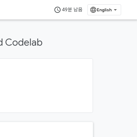
access_time
49분 남음
id Codelab