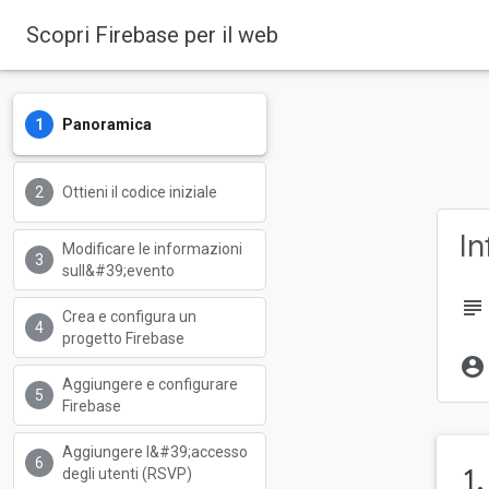
Scopri Firebase per il web
Firebase
Firebase Codelabs
Panoramica
Ottieni il codice iniziale
In
Modificare le informazioni
sull&#39;evento
subject
Crea e configura un
progetto Firebase
account_circle
Aggiungere e configurare
Firebase
Aggiungere l&#39;accesso
1
degli utenti (RSVP)