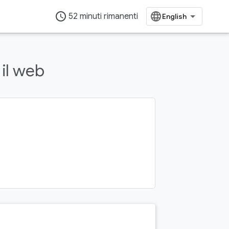
access_time
52 minuti rimanenti
 il web