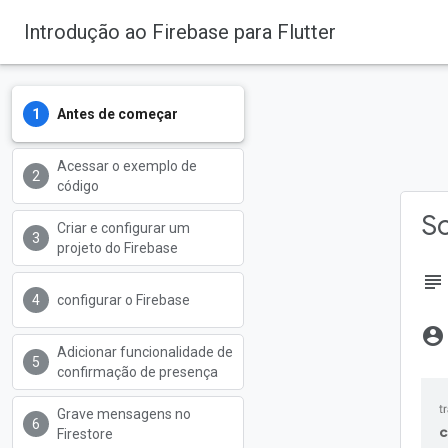
Introdução ao Firebase para Flutter
Firebase
Firebase Codelabs
Antes de começar
Acessar o exemplo de
código
So
Criar e configurar um
projeto do Firebase
subject
configurar o Firebase
account_circle
Adicionar funcionalidade de
confirmação de presença
Grave mensagens no
c
Firestore