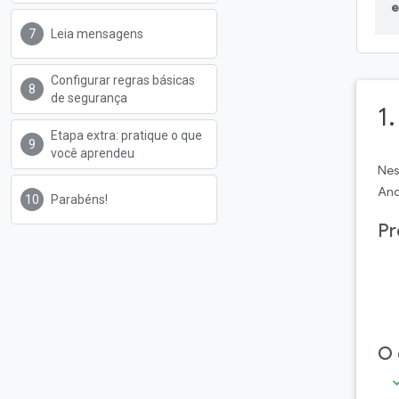
e
Leia mensagens
Configurar regras básicas
de segurança
1
Etapa extra: pratique o que
você aprendeu
Nes
And
Parabéns!
Pr
O 