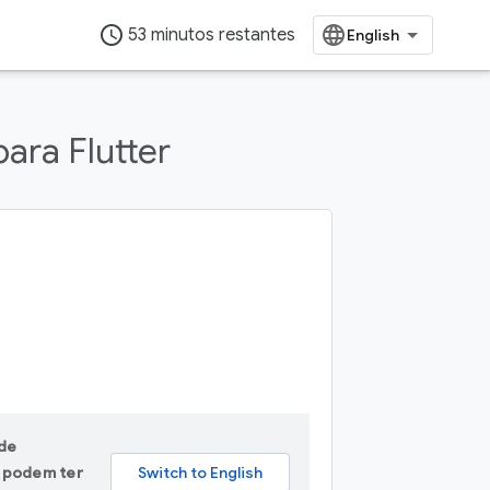
access_time
53 minutos restantes
ara Flutter
 de
A podem ter