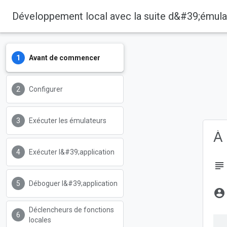
Développement local avec la suite d&#39;émula
Avant de commencer
Firebase
Firebase Codelabs
Configurer
Exécuter les émulateurs
À 
Exécuter l&#39;application
subject
Déboguer l&#39;application
account_circle
Déclencheurs de fonctions
locales