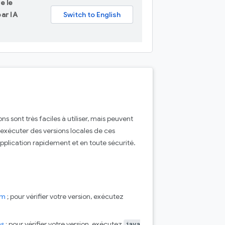
e le
ar IA
s sont très faciles à utiliser, mais peuvent
d'exécuter des versions locales de ces
pplication rapidement et en toute sécurité.
vm
; pour vérifier votre version, exécutez
ns
; pour vérifier votre version, exécutez
java