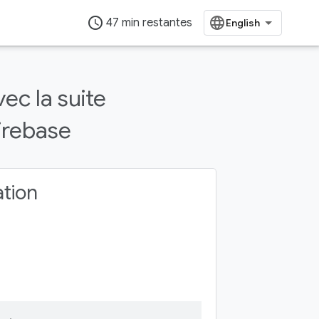
access_time
47 min restantes
ec la suite
irebase
ation