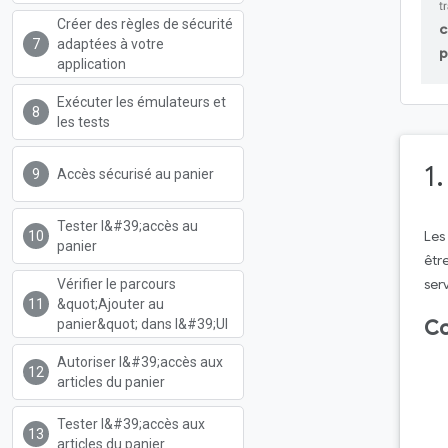
Créer des règles de sécurité
c
adaptées à votre
p
application
Exécuter les émulateurs et
les tests
1
Accès sécurisé au panier
Tester l&#39;accès au
Les
panier
êtr
ser
Vérifier le parcours
&quot;Ajouter au
panier&quot; dans l&#39;UI
Co
Autoriser l&#39;accès aux
articles du panier
Tester l&#39;accès aux
articles du panier