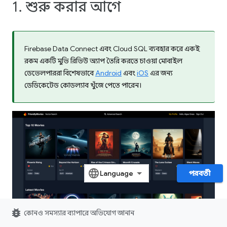
1. শুরু করার আগে
Firebase Data Connect এবং Cloud SQL ব্যবহার করে একই
রকম একটি মুভি রিভিউ অ্যাপ তৈরি করতে চাওয়া মোবাইল
ডেভেলপাররা বিশেষভাবে
Android
এবং
iOS
এর জন্য
ডেডিকেটেড কোডল্যাব খুঁজে পেতে পারেন।
পরবর্তী
bug_report
কোনও সমস্যার ব্যাপারে অভিযোগ জানান
এই কোডল্যাবে, আপনি একটি মুভি রিভিউ ওয়েব অ্যাপ তৈরি করতে