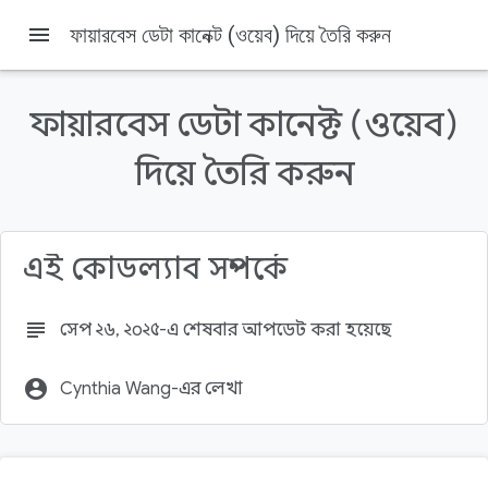
menu
ফায়ারবেস ডেটা কানেক্ট (ওয়েব) দিয়ে তৈরি করুন
Firebase
Firebase Codelabs
এই পৃষ্ঠায় যা যা আছে
ফায়ারবেস ডেটা কানেক্ট (ওয়েব)
পূর্বশর্ত
তুমি কি শিখবে
দিয়ে তৈরি করুন
তোমার যা লাগবে
ফোল্ডার এবং ফাইলের গঠন
মূল সত্তা এবং সম্পর্ক
এই কোডল্যাব সম্পর্কে
subject
সেপ ২৬, ২০২৫-এ শেষবার আপডেট করা হয়েছে
account_circle
Cynthia Wang-এর লেখা