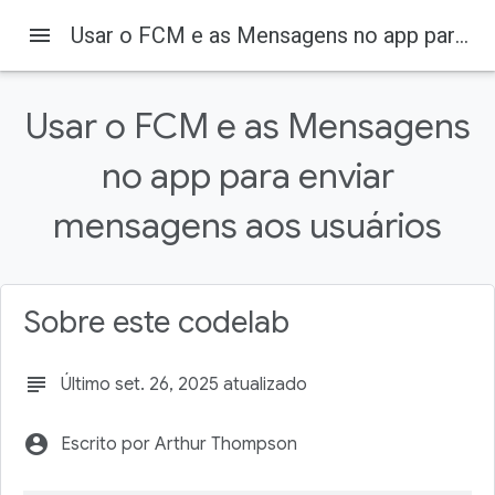
menu
Usar o FCM e as Mensagens no app para enviar mensagens aos usuários
Firebase
Firebase Codelabs
Nesta página
Usar o FCM e as Mensagens
1. Antes de começar
Pré-requisitos
no app para enviar
O que você aprenderá
O que é necessário
mensagens aos usuários
2. Primeiros passos
Sobre este codelab
subject
Último set. 26, 2025 atualizado
account_circle
Escrito por Arthur Thompson