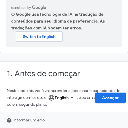
O Google usa tecnologia de IA na tradução de
conteúdos para seu idioma de preferência. As
traduções com IA podem ter erros.
1. Antes de começar
Neste codelab, você vai aprender a adicionar a capacidade de
interagir com os usuários, seja usando o app em primeiro plano
Avançar
ou em segundo plano.
bug_report
Informar um erro