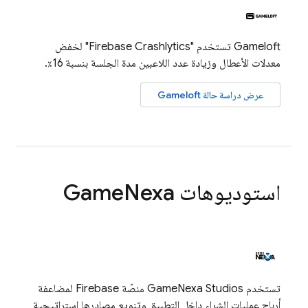
Gameloft تستخدم "
Firebase Crashlytics
" لخفض
معدلات الأعطال وزيادة عدد اللاعبين مدة الجلسة بنسبة 16٪.
عرض دراسة حالة Gameloft
استوديوهات Game
Nexa
تستخدم GameNexa Studios منصّة Firebase لمضاعفة
أرباح عمليات الشراء داخل التطبيق وتنويع مصادرها استراتيجية