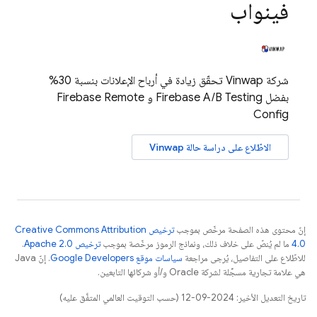
فينواب
شركة Vinwap تحقّق زيادة في أرباح الإعلانات بنسبة 30%
بفضل
Firebase A/B Testing
و
Firebase Remote
Config
الاطّلاع على دراسة حالة Vinwap
إنّ محتوى هذه الصفحة مرخّص بموجب
ترخيص Creative Commons Attribution
4.0‏
ما لم يُنصّ على خلاف ذلك، ونماذج الرموز مرخّصة بموجب
ترخيص Apache 2.0‏
.
للاطّلاع على التفاصيل، يُرجى مراجعة
سياسات موقع Google Developers‏
. إنّ Java
هي علامة تجارية مسجَّلة لشركة Oracle و/أو شركائها التابعين.
تاريخ التعديل الأخير: 2024-09-12 (حسب التوقيت العالمي المتفَّق عليه)