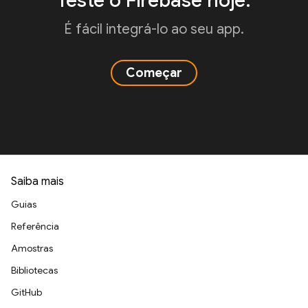
Teste o Firebase hoje.
É fácil integrá-lo ao seu app.
Começar
Saiba mais
Guias
Referência
Amostras
Bibliotecas
GitHub