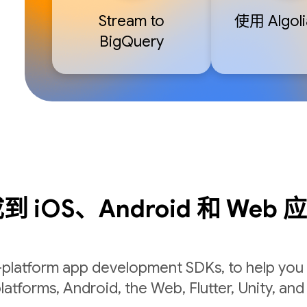
Stream to
使用 Algol
BigQuery
 iOS、Android 和 Web 
-platform app development SDKs, to help you 
latforms, Android, the Web, Flutter, Unity, and