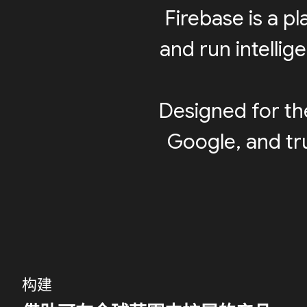
Firebase is a p
and run intellig
Designed for th
Google, and tru
构建