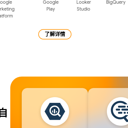
oogle
Google
Looker
BigQuery
rketing
Play
Studio
atform
了解详情
自