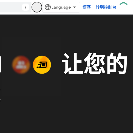
/
博客
转到控制台
I
让您的
能