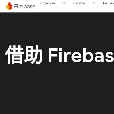
Строить
Бегать
Решен
借助 Fireba