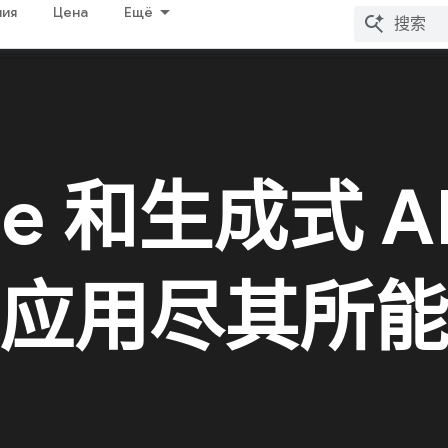
ия
Цена
Ещё
se 和生成式 A
应用尽其所