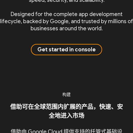
speed, security, and scalability.
Designed for the complete app development
lifecycle, backed by Google, and trusted by millions of
businesses around the world.
Get started in console
构建
借助可在全球范围内扩展的产品，快速、安
全地进入市场
借助由 Google Cloud 提供支持的托管式基础设