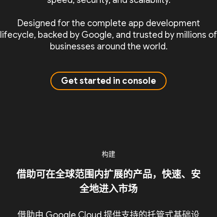
speed, security, and scalability.
Designed for the complete app development
lifecycle, backed by Google, and trusted by millions of
businesses around the world.
Get started in console
构建
借助可在全球范围内扩展的产品，快速、安
全地进入市场
借助由 Google Cloud 提供支持的托管式基础设