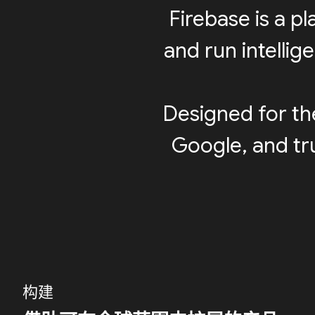
Firebase is a p
and run intellig
Designed for th
Google, and tru
构建