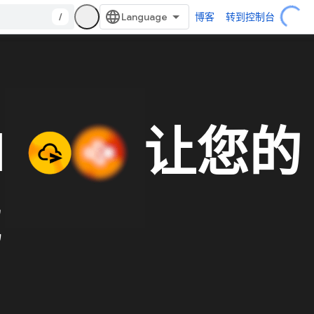
/
博客
转到控制台
I
让您的
能