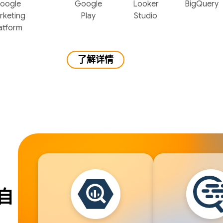
oogle
Google
Looker
BigQuery
rketing
Play
Studio
atform
了解详情
自