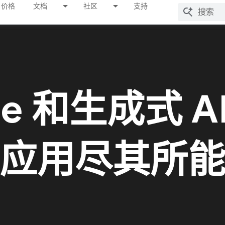
价格
文档
社区
支持
se 和生成式 A
应用尽其所