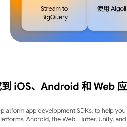
Stream to
使用 Algol
BigQuery
 iOS、Android 和 Web 
-platform app development SDKs, to help you 
latforms, Android, the Web, Flutter, Unity, and