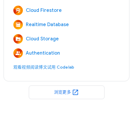
Cloud Firestore
Realtime Database
Cloud Storage
Authentication
观看视频
阅读博文
试用 Codelab
open_in_new
浏览更多