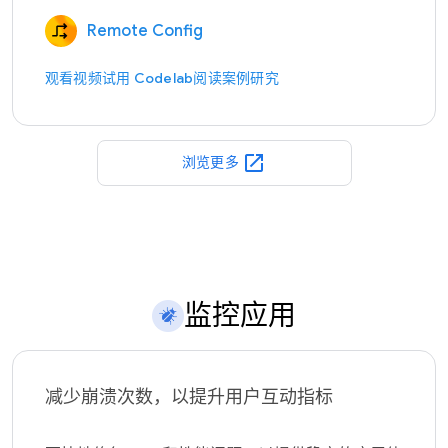
Remote Config
观看视频
试用 Codelab
阅读案例研究
open_in_new
浏览更多
监控应用
减少崩溃次数，以提升用户互动指标