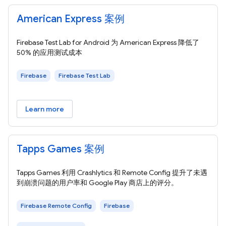
American Express 案例
Firebase Test Lab for Android 为 American Express 降低了
50% 的应用测试成本
Firebase
Firebase Test Lab
Learn more
Tapps Games 案例
Tapps Games 利用 Crashlytics 和 Remote Config 提升了未遇
到崩溃问题的用户率和 Google Play 商店上的评分。
Firebase Remote Config
Firebase