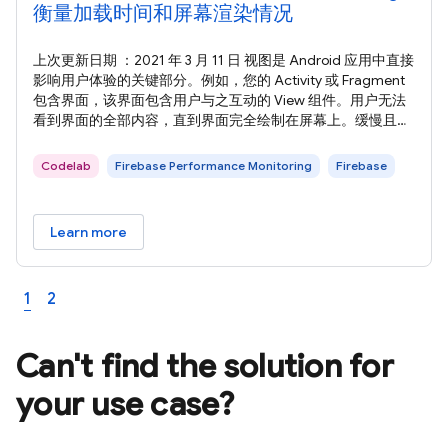
衡量加载时间和屏幕渲染情况
上次更新日期 ：2021 年 3 月 11 日 视图是 Android 应用中直接
影响用户体验的关键部分。例如，您的 Activity 或 Fragment
包含界面，该界面包含用户与之互动的 View 组件。用户无法
看到界面的全部内容，直到界面完全绘制在屏幕上。缓慢且卡
顿的界面会直接影响用户与应用的互动，并造成糟糕的用户体
验。 Firebase Performance Monitoring 可开箱即用地自动捕
Codelab
Firebase Performance Monitoring
Firebase
获一些性能数据，例如应用启动时间（即仅限 第一个 Activity
Learn more
1
2
Can't find the solution for
your use case?