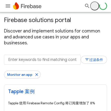
Firebase solutions portal
Discover and implement solutions for common
and advanced use cases in your apps and
businesses.
filter_list
过滤条件
Monitor an app
Tapple 案例
Tapple 使用 Firebase Remote Config 将订阅量增加了 8%