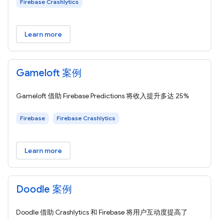
Firebase Crashlytics
Learn more
Gameloft 案例
Gameloft 借助 Firebase Predictions 将收入提升多达 25%
Firebase
Firebase Crashlytics
Learn more
Doodle 案例
Doodle 借助 Crashlytics 和 Firebase 将用户互动度提高了