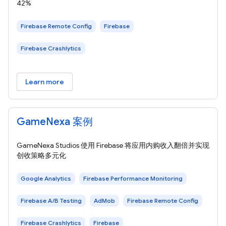
42%
Firebase Remote Config
Firebase
Firebase Crashlytics
Learn more
GameNexa 案例
GameNexa Studios 使用 Firebase 将应用内购收入翻倍并实现
创收策略多元化
Google Analytics
Firebase Performance Monitoring
Firebase A/B Testing
AdMob
Firebase Remote Config
Firebase Crashlytics
Firebase