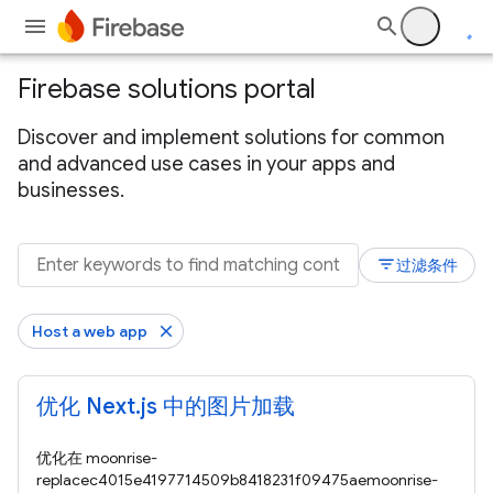
Firebase solutions portal
Discover and implement solutions for common
and advanced use cases in your apps and
businesses.
filter_list
过滤条件
Host a web app
优化 Next.js 中的图片加载
优化在 moonrise-
replacec4015e4197714509b8418231f09475aemoonrise-