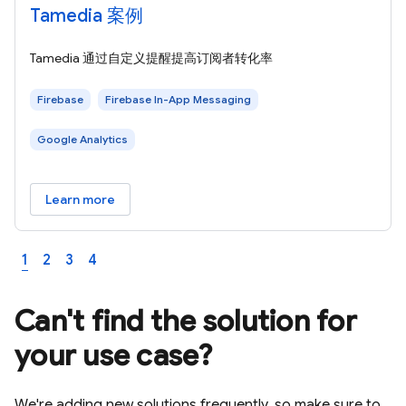
Tamedia 案例
Tamedia 通过自定义提醒提高订阅者转化率
Firebase
Firebase In-App Messaging
Google Analytics
Learn more
1
2
3
4
Can't find the solution for
your use case?
We're adding new solutions frequently, so make sure to