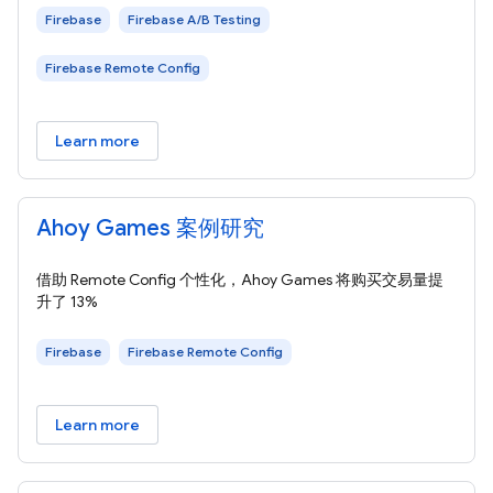
Firebase
Firebase A/B Testing
Firebase Remote Config
Learn more
Ahoy Games 案例研究
借助 Remote Config 个性化，Ahoy Games 将购买交易量提
升了 13%
Firebase
Firebase Remote Config
Learn more