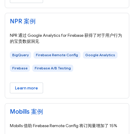
NPR 案例
NPR 通过 Google Analytics for Firebase 获得了对于用户行为
的宝贵数据洞见
BigQuery
Firebase Remote Config
Google Analytics
Firebase
Firebase A/B Testing
Learn more
Mobills 案例
Mobills 借助 Firebase Remote Config 将订阅量增加了 15%