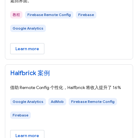
返回界面。
教程
Firebase Remote Config
Firebase
Google Analytics
Learn more
Halfbrick 案例
借助 Remote Config 个性化，Halfbrick 将收入提升了 16%
Google Analytics
AdMob
Firebase Remote Config
Firebase
Learn more