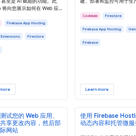
甚至是 AI 赋能的功能。此
建、部署和监控可用于生产
ab 将向您展示如何在 Web 应
赋能的应用。 Genkit 
 Firebase Extensions，
而设计，可帮助您以熟悉
Codelab
Firestore
 Gemini API 根据提供的上
式轻松将强大的 AI 功能
Firebase App Hosting
Firebase App Hosting
Gen
最终用户输入生成图片说明、
中。它由 Firebase 团
 Extensions
Firestore
甚至个性化推荐。 在此
用了我们在构建全球数百
Firebase
lab 中，您将了解如何使用
用的工具方面的经验。 在
se Extensions 构建 AI 赋能的
您将了解在此 Codelab 
应用，以提供富有吸引力的用户
Web 应用，以及您将使
 在本部分中，您将查看在此
在此 Codelab
 more
Learn more
测试您的 Web 应用、
使用 Firebase Host
共享更改内容，然后部
动态内容和托管微服
际网站