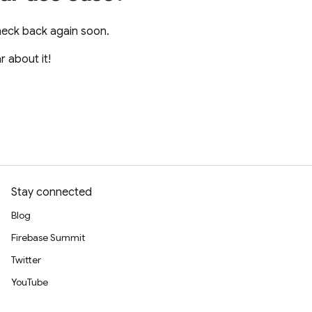
heck back again soon.
r about it!
Stay connected
Blog
Firebase Summit
Twitter
YouTube