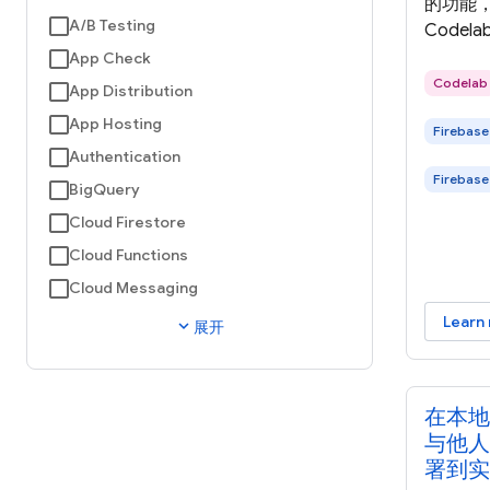
的功能，
A/B Testing
Codel
用中集成两个
App Check
以便您利用
Codelab
App Distribution
下文和
App Hosting
Firebase
摘要，
Authentication
Code
Firebase
Fireba
BigQuery
Web 
Cloud Firestore
体验。
Cloud Functions
Cloud Messaging
Learn
expand_more
展开
在本地
与他人
署到实