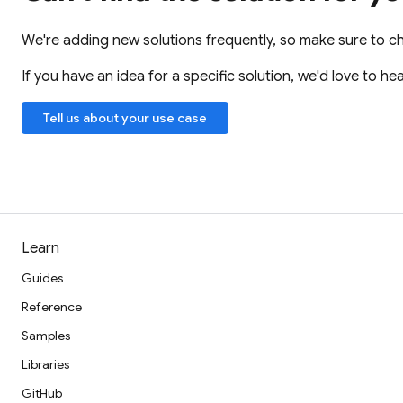
We're adding new solutions frequently, so make sure to c
If you have an idea for a specific solution, we'd love to hea
Tell us about your use case
Learn
Guides
Reference
Samples
Libraries
GitHub