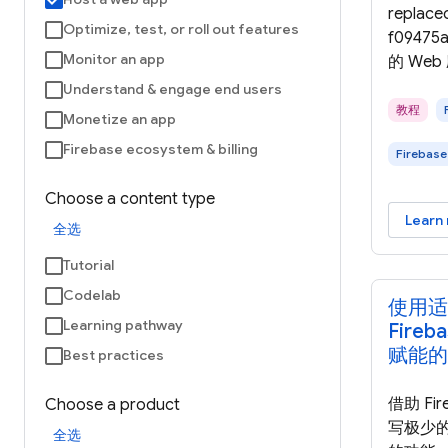
replace
Optimize, test, or roll out features
f09475
Monitor an app
的 We
Understand & engage end users
教程
Monetize an app
Firebase ecosystem & billing
Firebase
Choose a content type
Learn
全选
Tutorial
Codelab
使用适用
Learning pathway
Fireb
赋能的
Best practices
借助 Fir
Choose a product
写极少
全选