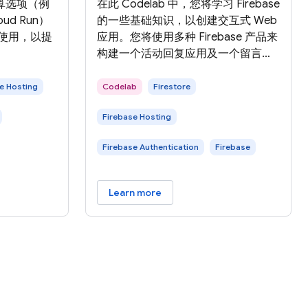
算选项（例
在此 Codelab 中，您将学习 Firebase
loud Run）
的一些基础知识，以创建交互式 Web
 搭配使用，以提
应用。您将使用多种 Firebase 产品来
。
构建一个活动回复应用及一个留言板
聊天应用。 在此 Codelab 中，您将
使用 StackBlitz （一款集成了多个
e Hosting
Codelab
Firestore
Firebase 工作流程的在线编辑器）构
Firebase Hosting
建应用。Stackblitz 无需安装软件，
也不需要特殊的 StackBlitz 账号。 借
Firebase Authentication
Firebase
助 StackBlitz，您可以与他人共享项
目。拥有您的 StackBlitz
Learn more