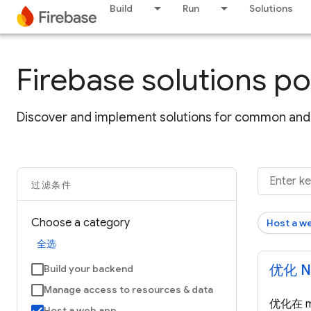
Build
Run
Solutions
Firebase solutions po
Discover and implement solutions for common and 
过滤条件
Choose a category
Host a w
全选
优化 N
Build your backend
Manage access to resources & data
优化在 mo
Host a web app