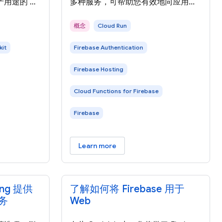
用途的 AI
多种服务，可帮助您有效地向应用添
专为应用开发者
加渐进式功能，以符合许多 PWA 最
的模式和范
佳实践，包括： 本页面大致介绍了
概念
Cloud Run
集成到应用
Firebase 平台如何使用我们的跨浏览
kit
Firebase Authentication
队构建，充分利
器 Firebase JavaScript SDK 帮助您
万开发者使
构建现代化的高性能 PWA。 请按照
Firebase Hosting
本部分中，
我们的 入门指南 向您的 Web 应用添
中构建的
加 Firebase。 从提供网站服务到实现
Cloud Functions for Firebase
用的云服务。
身份验证流程，PWA 提供安全可靠的
工作流程始终至关重要。
Firebase
Learn more
ing 提供
了解如何将 Firebase 用于
务
Web