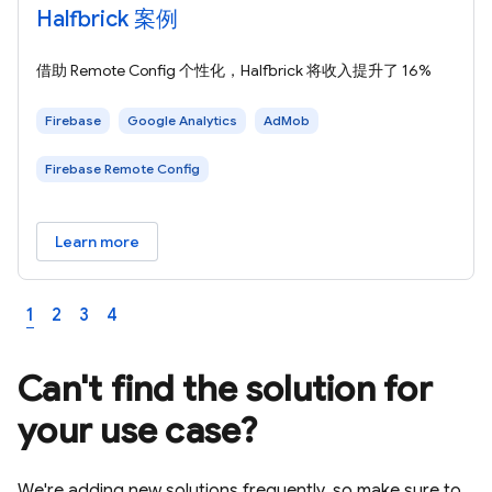
Halfbrick 案例
借助 Remote Config 个性化，Halfbrick 将收入提升了 16%
Firebase
Google Analytics
AdMob
Firebase Remote Config
Learn more
1
2
3
4
Can't find the solution for
your use case?
We're adding new solutions frequently, so make sure to