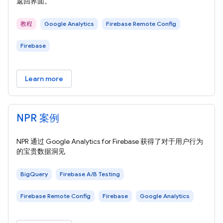
返回界面。
教程
Google Analytics
Firebase Remote Config
Firebase
Learn more
NPR 案例
NPR 通过 Google Analytics for Firebase 获得了对于用户行为
的宝贵数据洞见
BigQuery
Firebase A/B Testing
Firebase Remote Config
Firebase
Google Analytics