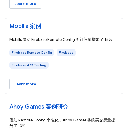
Learn more
Mobills 案例
Mobills 借助 Firebase Remote Config 将订阅量增加了 15%
Firebase Remote Config
Firebase
Firebase A/B Testing
Learn more
Ahoy Games 案例研究
借助 Remote Config 个性化，Ahoy Games 将购买交易量提
升了 13%