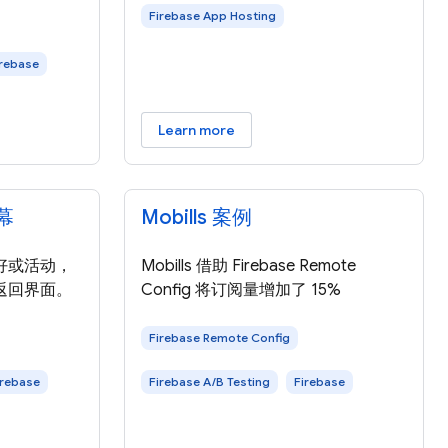
Firebase App Hosting
irebase
Learn more
幕
Mobills 案例
好或活动，
Mobills 借助 Firebase Remote
返回界面。
Config 将订阅量增加了 15%
Firebase Remote Config
irebase
Firebase A/B Testing
Firebase