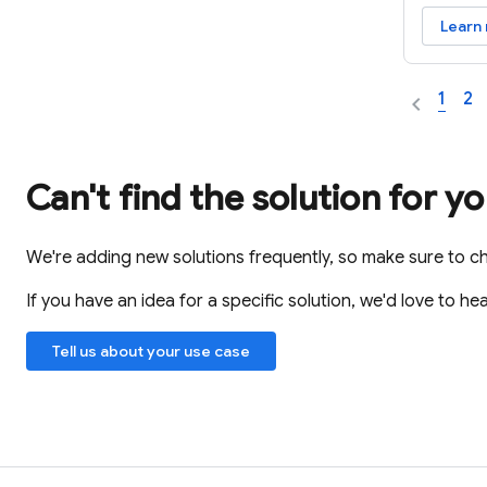
Learn
1
2
Can't find the solution for y
We're adding new solutions frequently, so make sure to c
If you have an idea for a specific solution, we'd love to hea
Tell us about your use case