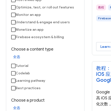
Optimize, test, or roll out features
教程
Monitor an app
Firebase
Understand & engage end users
Monetize an app
Firebase ecosystem & billing
Learn
Choose a content type
全选
Tutorial
教程：
Codelab
iOS
Googl
Learning pathway
Best practices
Goog
高 iO
Choose a product
化次数
全选