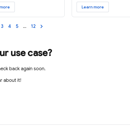
 more
Learn more
3
4
5
…
12
our use case?
heck back again soon.
r about it!