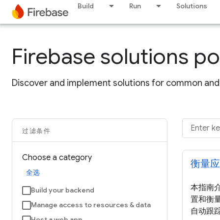
Build
Run
Solutions
Firebase solutions po
Discover and implement solutions for common and 
过滤条件
Choose a category
衡量应
全选
本指南介
Build your backend
置和衡
Manage access to resources & data
自动跟
Host a web app