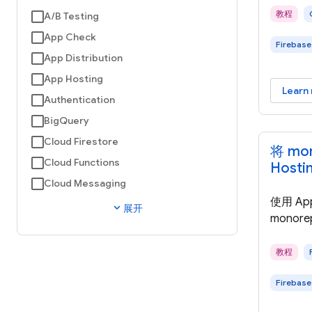
教程
A/B Testing
App Check
Firebase
App Distribution
App Hosting
Learn
Authentication
BigQuery
Cloud Firestore
将 mon
Cloud Functions
Host
Cloud Messaging
使用 App
expand_more
展开
monor
教程
Firebase