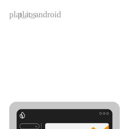
plat_ios
plat_android