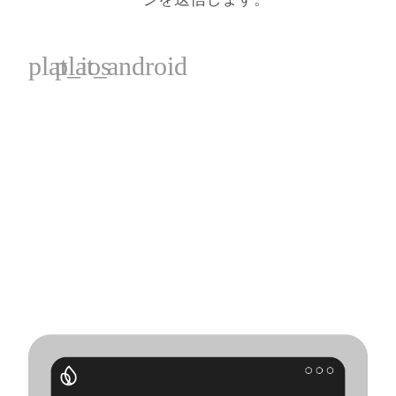
plat_ios
plat_android