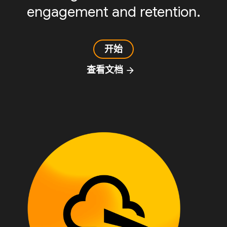
engagement and retention.
开始
查看文档
arrow_forward