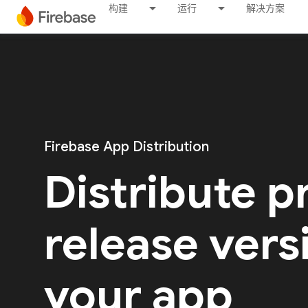
构建
运行
解决方案
Firebase App Distribution
Distribute p
release vers
your app