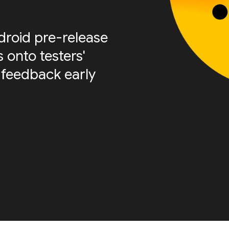
roid pre-release
 onto testers'
 feedback early