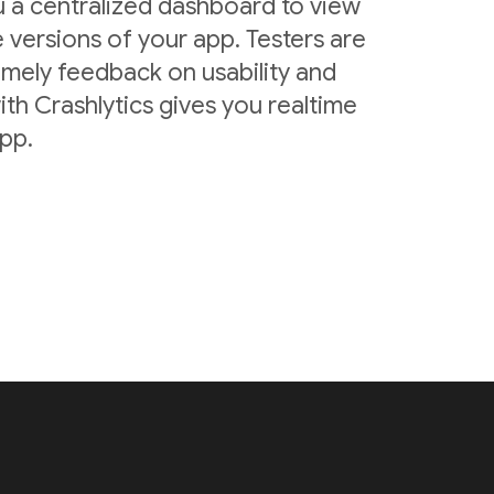
u a centralized dashboard to view
 versions of your app. Testers are
imely feedback on usability and
ith Crashlytics gives you realtime
app.