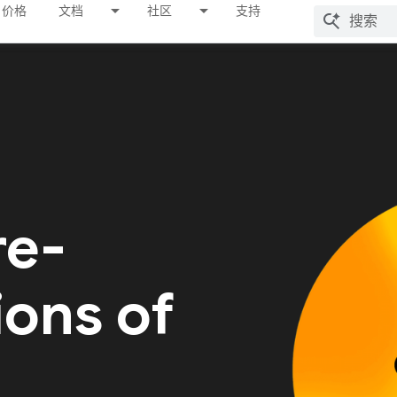
价格
文档
社区
支持
re-
ions of