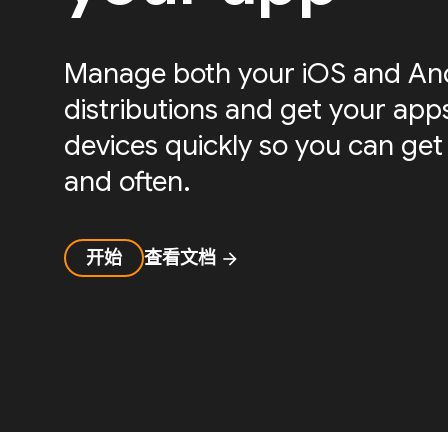
Manage both your iOS and And
distributions and get your apps
devices quickly so you can get
and often.
开始
查看文档
arrow_forward