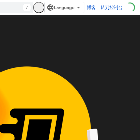
/
博客
转到控制台