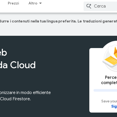
Prezzi
Altro
adurre i contenuti nella tua lingua preferita. Le traduzioni gener
eb
da Cloud
Perce
complet
onizzare in modo efficiente
 Cloud Firestore.
Save your
Sig