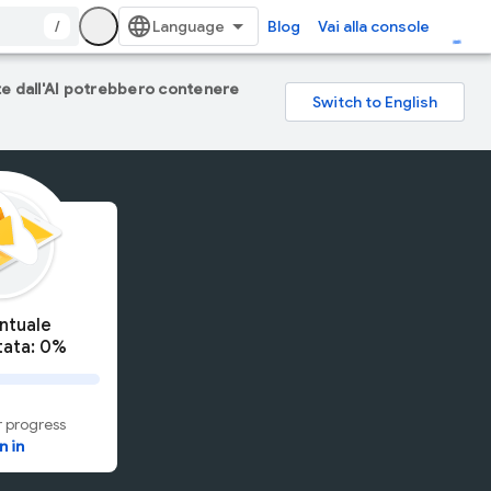
/
Blog
Vai alla console
ate dall'AI potrebbero contenere
ntuale
ata: 0%
 progress
n in