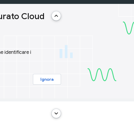
urato Cloud
keyboard_arrow_up
 identificare i
Ignora
keyboard_arrow_down