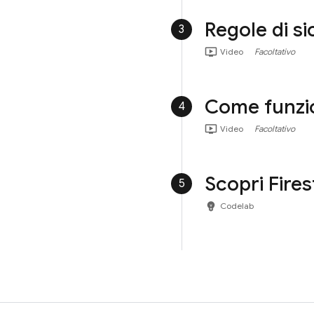
Regole di si
3
ondemand_video
Video
Facoltativo
Come funzio
4
ondemand_video
Video
Facoltativo
Scopri Fires
5
emoji_objects
Codelab