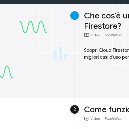
Che cos'è 
1
Firestore?
ondemand_video
Video
Facoltativo
Scopri Cloud Firestore
migliori casi d'uso per
Come funzio
2
ondemand_video
Video
Facoltativo