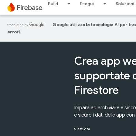
Build
Esegui
Soluzioni
Google utilizza la tecnologia AI per tr
errori.
Crea app w
supportate 
Firestore
Impara ad archiviare e sincr
e sicuro i dati delle app con
5 attività