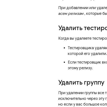
При добавлении или удале
всем релизам
, которые б
Удалить тестир
Когда вы удаляете тестиро
Тестировщика удаля
которой его удалили.
Если тестировщик вхо
этому релизу.
Удалить группу
При удалении группы все т
исключительно через эту 
но если у вас большое ко