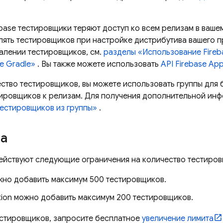
base тестировщики теряют доступ ко всем релизам в вашем
лять тестировщиков при настройке дистрибутива вашего п
алении тестировщиков, см.
разделы «Использование Fireb
е Gradle»
. Вы также можете использовать
API Firebase App
ество тестировщиков, вы можете использовать группы для
ировщиков к релизам. Для получения дополнительной инф
естировщиков из группы»
.
ра
ействуют следующие ограничения на количество тестиров
ожно добавить максимум 500 тестировщиков.
tion
можно добавить максимум 200 тестировщиков.
естировщиков, запросите бесплатное
увеличение лимита