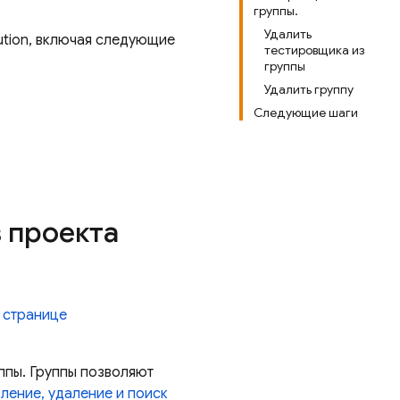
группы.
Удалить
bution, включая следующие
тестировщика из
группы
Удалить группу
Следующие шаги
 проекта
а
странице
уппы. Группы позволяют
ление, удаление и поиск