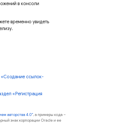
ложений в консоли
ожете временно увидеть
елизу.
 «Создание ссылок-
аздел «Регистрация
ем авторства 4.0"
, а примеры кода –
арный знак корпорации Oracle и ее