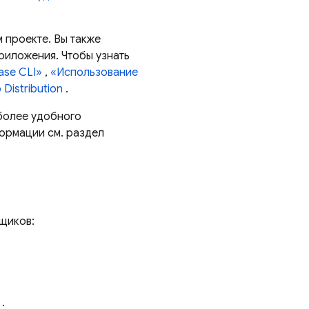
 проекте. Вы также
риложения. Чтобы узнать
ase CLI»
,
«Использование
 Distribution
.
 более удобного
ормации см. раздел
щиков:
.