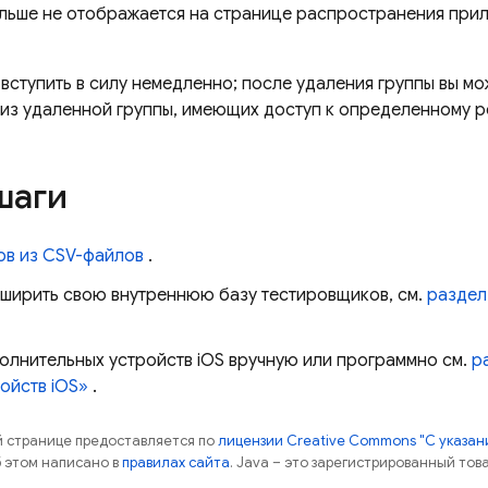
льше не отображается на странице распространения при
 вступить в силу немедленно; после удаления группы вы м
из удаленной группы, имеющих доступ к определенному р
шаги
ов из CSV-файлов
.
асширить свою внутреннюю базу тестировщиков, см.
раздел
олнительных устройств iOS вручную или программно см.
р
ойств iOS»
.
ой странице предоставляется по
лицензии Creative Commons "С указани
б этом написано в
правилах сайта
. Java – это зарегистрированный тов