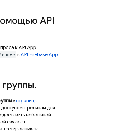
помощью API
апроса к API App
Remove
в
API Firebase App
 группы
.
руппы»
страницы
я доступом к релизам для
редоставить небольшой
ой связи от
а тестировщиков.