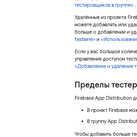
тестировщиков в группе»
.
Удалённые из проекта Fire
можете добавлять или уда
больше о добавлении и уд
fastlane»
и
«Использовани
Если у вас большое колич
управления доступом тест
«Добавление и удаление т
Пределы тесте
Firebase App Distribution
д
В проект Firebase м
В группу
App Distribu
Чтобы добавить больше т