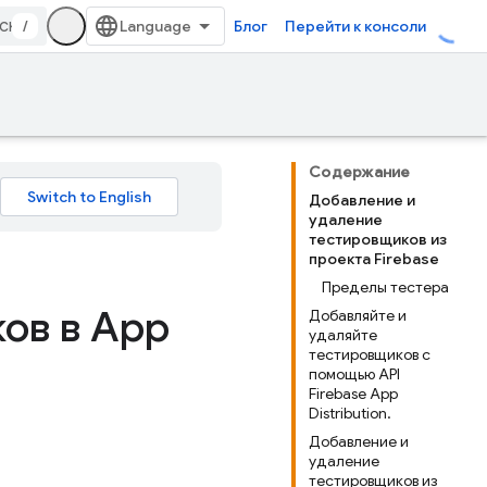
/
Блог
Перейти к консоли
Содержание
Добавление и
удаление
тестировщиков из
проекта Firebase
Пределы тестера
ов в App
Добавляйте и
удаляйте
тестировщиков с
помощью API
Firebase App
Distribution.
Добавление и
удаление
тестировщиков из