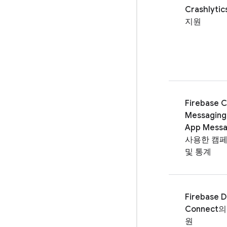
Crashlytic
지원
Firebase C
Messaging
App Messa
사용한 캠페
및 통계
Firebase D
Connect
의
원