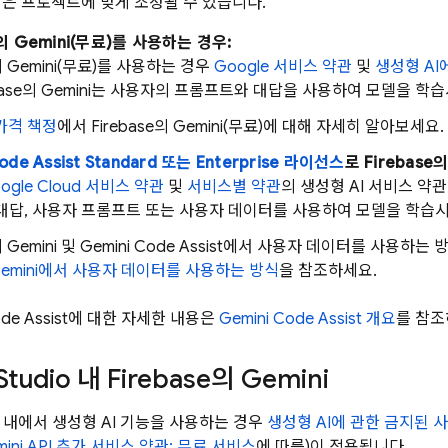
답은 프로젝트에 맞게 조정될 수 있습니다.
의 Gemini(무료)를 사용하는 경우:
 Gemini(무료)를 사용하는 경우
Google 서비스 약관
및
생성형 AI
ase
의 Gemini는 사용자의 프롬프트와 대답을 사용하여 모델을 학습
가격 책정
에서
Firebase
의 Gemini(무료)에 대해 자세히 알아보세요.
ode Assist
Standard 또는 Enterprise 라이선스
로
Firebase
의
ogle Cloud 서비스 약관
및
서비스별 약관
의 생성형 AI 서비스 
는 대답, 사용자 프롬프트 또는 사용자 데이터를 사용하여 모델을 학
 Gemini 및
Gemini Code Assist
에서 사용자 데이터를 사용하는 
emini
에서 사용자 데이터를 사용하는 방식
을 참조하세요.
de Assist
에 대한 자세한 내용은
Gemini Code Assist
개요
를 참조
Studio
내
Firebase
의 Gemini
내에서 생성형 AI 기능을 사용하는 경우
생성형 AI에 관한 금지된 
ini API
추가 서비스 약관: 무료 서비스
에 따름)이 적용됩니다.