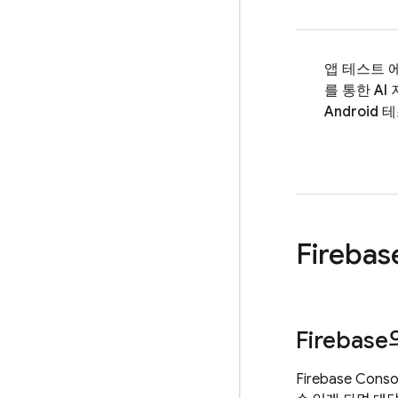
앱 테스트 
를 통한 AI
Android 
Firebas
Firebase
Firebase Cons