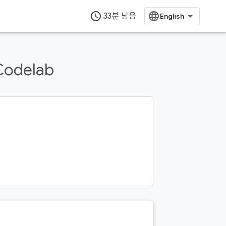
access_time
33분 남음
 Codelab