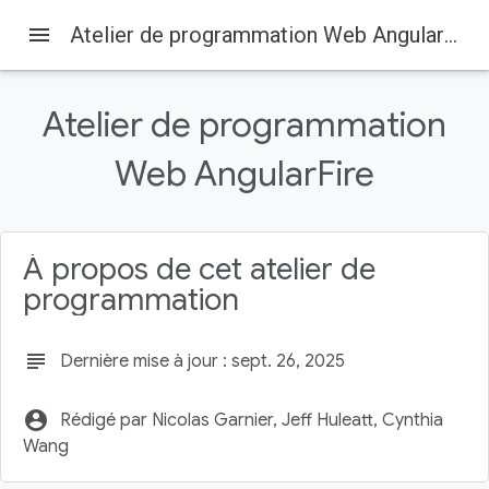
menu
Atelier de programmation Web AngularFire
Atelier de programmation
Web AngularFire
Firebase
Firebase Codelabs
Sur cette page
1. Présentation
À propos de cet atelier de
2. Obtenir l'exemple de code
programmation
Créer un dépôt GitHub
3. Créer et configurer un projet Firebase
subject
Dernière mise à jour : sept. 26, 2025
Créer un projet Firebase
account_circle
Rédigé par Nicolas Garnier, Jeff Huleatt, Cynthia
Wang