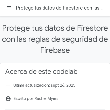
menu
Protege tus datos de Firestore con las reglas de seguridad de Firebase
Firebase
Firebase Codelabs
En esta página
Protege tus datos de Firestore
1. Antes de comenzar
Requisitos previos
con las reglas de seguridad de
Actividades
2. Configurar
Firebase
Obtén el código fuente
Acerca de este codelab
subject
Última actualización: sept 26, 2025
account_circle
Escrito por Rachel Myers