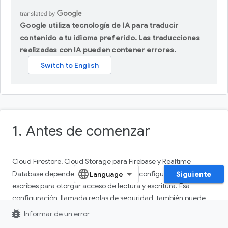
Google utiliza tecnología de IA para traducir
contenido a tu idioma preferido. Las traducciones
realizadas con IA pueden contener errores.
1. Antes de comenzar
Cloud Firestore, Cloud Storage para Firebase y Realtime
Database dependen de los archivos de configuración que
Siguiente
escribes para otorgar acceso de lectura y escritura. Esa
configuración, llamada reglas de seguridad, también puede
actuar como un tipo de esquema para tu app. Es una de las
bug_report
Informar de un error
partes más importantes del desarrollo de tu aplicación. En este