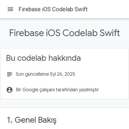
menu
Firebase iOS Codelab Swift
Firebase
Firebase Codelabs
Bu sayfada
Firebase iOS Codelab Swift
1. Genel Bakış
2. Örnek kodu alın
3. Başlangıç uygulamasını oluşturma
4. Firebase projesi oluşturma
Bu codelab hakkında
5. Kullanıcıları tanımlama
subject
Son güncelleme Eyl 26, 2025
account_circle
Bir Google çalışanı tarafından yazılmıştır
1. Genel Bakış