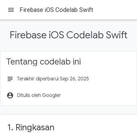
menu
Firebase iOS Codelab Swift
Firebase
Firebase Codelabs
Pada halaman ini
Firebase iOS Codelab Swift
1. Ringkasan
2. Mendapatkan kode contoh
3. Membangun aplikasi awal
4. Menyiapkan project Firebase
Tentang codelab ini
5. Mengidentifikasi Pengguna
subject
Terakhir diperbarui Sep 26, 2025
account_circle
Ditulis oleh Googler
1. Ringkasan