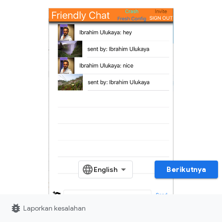
Berikutnya
bug_report
Laporkan kesalahan