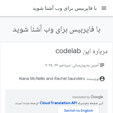
menu
با فایربیس برای وب آشنا شوید
با فایربیس برای وب آشنا شوید
Firebase Codelabs
Firebase
درباره این codelab
در این صفحه
۱. مرور کلی
subject
آخرین به‌روزرسانی: سپتامبر ۲۶, ۲۰۲۵
آنچه یاد خواهید گرفت
آنچه نیاز دارید
account_circle
نویسنده: Kiana McNellis and Rachel Saunders
۲. کد شروع را دریافت کنید
۳. اطلاعات رویداد را ویرایش کنید
این صفحه به‌وسیله
ترجمه شده است.