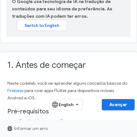
O Google usa tecnologia de IA na tradução de
conteúdos para seu idioma de preferência. As
traduções com IA podem ter erros.
1. Antes de começar
Neste codelab, você vai aprender alguns conceitos básicos do
Firebase
para criar apps Flutter para dispositivos móveis
Android e iOS.
Avançar
Pré-requisitos
Familiaridade com o Flutter
bug_report
Informar um erro
O SDK do Flutter