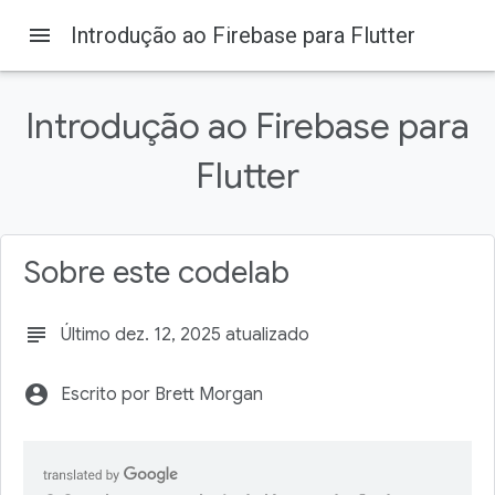
menu
Introdução ao Firebase para Flutter
Introdução ao Firebase para
Flutter
Firebase
Firebase Codelabs
Nesta página
Pré-requisitos
Sobre este codelab
O que você vai aprender
Pré-requisitos
subject
Último dez. 12, 2025 atualizado
Importar o app inicial
Localizar os arquivos que precisam de trabalho
account_circle
Escrito por Brett Morgan