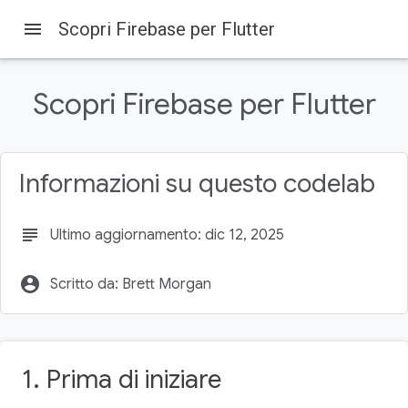
menu
Scopri Firebase per Flutter
Scopri Firebase per Flutter
Firebase
Firebase Codelabs
Informazioni su questo codelab
Su questa pagina
1. Prima di iniziare
subject
Ultimo aggiornamento: dic 12, 2025
Prerequisiti
Obiettivi didattici
account_circle
Scritto da: Brett Morgan
Che cosa ti serve
2. recupera il codice campione
1. Prima di iniziare