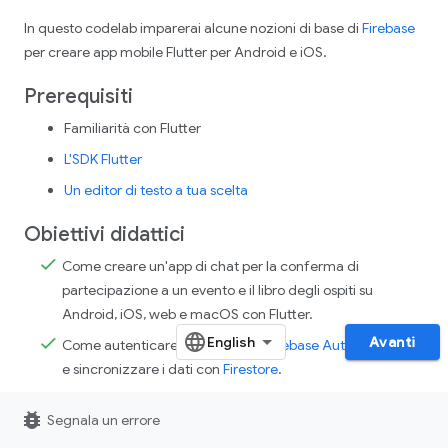
In questo codelab imparerai alcune nozioni di base di
Firebase
per creare app mobile Flutter per Android e iOS.
Prerequisiti
Familiarità con Flutter
L'SDK Flutter
Un editor di testo a tua scelta
Obiettivi didattici
Come creare un'app di chat per la conferma di
partecipazione a un evento e il libro degli ospiti su
Android, iOS, web e macOS con Flutter.
Avanti
Come autenticare gli utenti con
Firebase Authentication
e sincronizzare i dati con
Firestore
.
bug_report
Segnala un errore