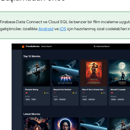
Firebase Data Connect ve Cloud SQL ile benzer bir film inceleme uygu
geliştiriciler, özellikle
Android
ve
iOS
için hazırlanmış özel codelab'leri in