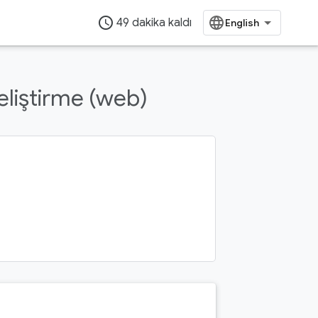
access_time
49 dakika kaldı
eliştirme (web)