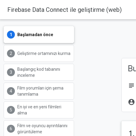
Firebase Data Connect ile geliştirme (web)
Başlamadan önce
Firebase
Firebase Codelabs
Geliştirme ortamınızı kurma
B
Başlangıç kod tabanını
inceleme
subject
Film yorumları için şema
tanımlama
account_circle
En iyi ve en yeni filmleri
alma
Film ve oyuncu ayrıntılarını
1
görüntüleme