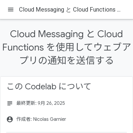
menu
Cloud Messaging と Cloud Functions を使用してウェブアプリの通知を送信する
Cloud Messaging と Cloud
Functions を使用してウェブア
Firebase
Firebase Codelabs
プリの通知を送信する
このページの内容
1. 概要
2. サンプルコードを取得する
この Codelab について
3. Firebase プロジェクトを作成してアプリを設定する
4. Firebase コマンドライン インターフェースをインス
トールする
subject
最終更新: 9月 26, 2025
5. ウェブアプリをデプロイして実行する
account_circle
作成者: Nicolas Garnier