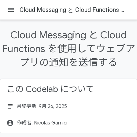
menu
Cloud Messaging と Cloud Functions を使用してウェブアプリの通知を送信する
Cloud Messaging と Cloud
Functions を使用してウェブア
Firebase
Firebase Codelabs
プリの通知を送信する
このページの内容
1. 概要
2. サンプルコードを取得する
この Codelab について
3. Firebase プロジェクトを作成してアプリを設定する
4. Firebase コマンドライン インターフェースをインス
トールする
subject
最終更新: 9月 26, 2025
5. ウェブアプリをデプロイして実行する
account_circle
作成者: Nicolas Garnier