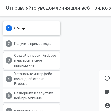
Обзор
Firebase
Firebase Codelabs
Получите пример кода
Создайте проект Firebase
и настройте свое
приложение.
Установите интерфейс
О
командной строки
Firebase.
subject
Разверните и запустите
веб-приложение.
account_circle