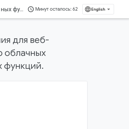
Отправляйте уведомления для веб-приложения с помощью облачных сообщений и облачных функций.
access_time
Минут осталось: 62
ия для веб-
ю облачных
 функций.