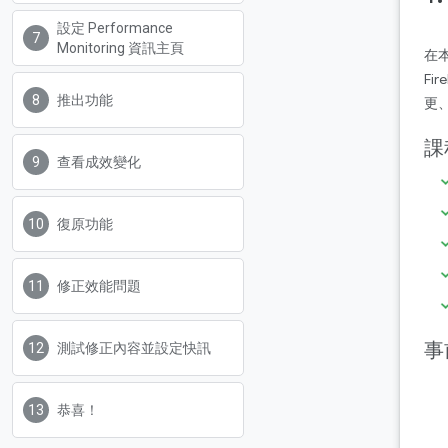
設定 Performance
Monitoring 資訊主頁
在
F
推出功能
更
課
查看成效變化
復原功能
修正效能問題
事
測試修正內容並設定快訊
恭喜！