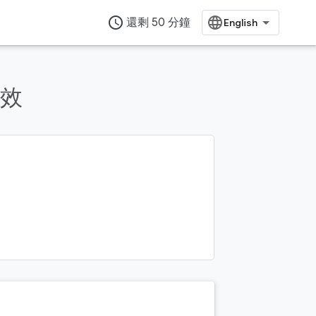
access_time
還剩 50 分鐘
效