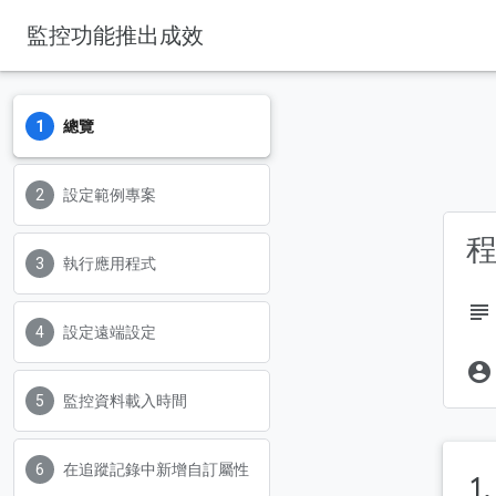
監控功能推出成效
總覽
Firebase
Firebase Codelabs
設定範例專案
執行應用程式
subject
設定遠端設定
account_circle
監控資料載入時間
在追蹤記錄中新增自訂屬性
1