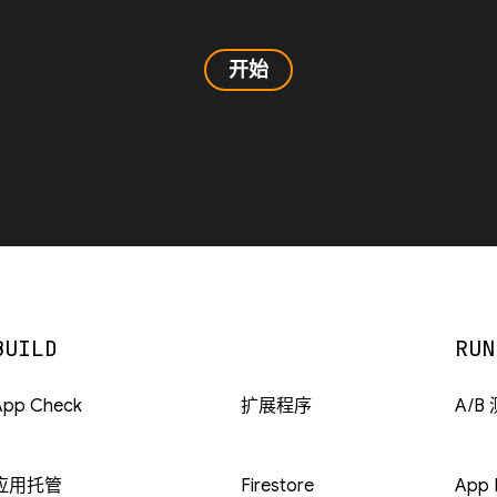
开始
BUILD
RUN
App Check
扩展程序
A/B
应用托管
Firestore
App D