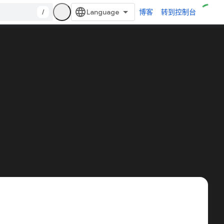
/
博客
转到控制台