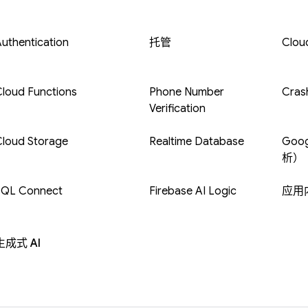
uthentication
托管
Clou
loud Functions
Phone Number
Crash
Verification
Cloud Storage
Realtime Database
Goog
析）
SQL Connect
Firebase AI Logic
应用
生成式 AI