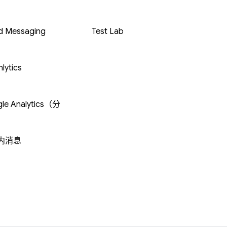
d Messaging
Test Lab
lytics
le Analytics（分
内消息