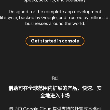
speed, security, and scalability.
Designed for the complete app development
lifecycle, backed by Google, and trusted by millions of
businesses around the world.
Get started in console
构建
借助可在全球范围内扩展的产品，快速、安
全地进入市场
借助由 Google Cloud 提供支持的托管式基础设