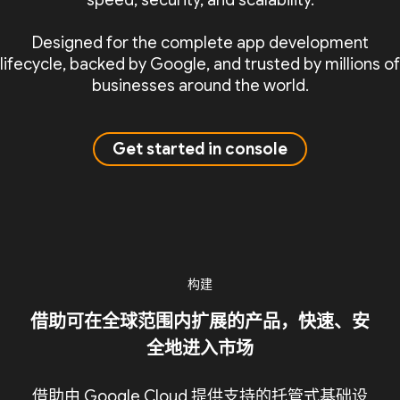
speed, security, and scalability.
Designed for the complete app development
lifecycle, backed by Google, and trusted by millions of
businesses around the world.
Get started in console
构建
借助可在全球范围内扩展的产品，快速、安
全地进入市场
借助由 Google Cloud 提供支持的托管式基础设