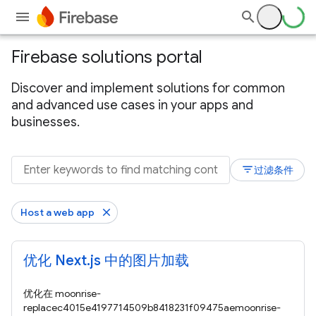
Firebase solutions portal
Discover and implement solutions for common
and advanced use cases in your apps and
businesses.
filter_list
过滤条件
Host a web app
优化 Next.js 中的图片加载
优化在 moonrise-
replacec4015e4197714509b8418231f09475aemoonrise-