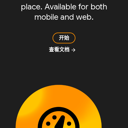
place. Available for both
mobile and web.
开始
查看文档
arrow_forward